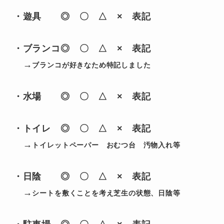
・
遊具
　　◎　〇　△　×　表記

・
ブランコ
◎　〇　△　×　表記

　→
ブランコが好きなため特記しました
・
水場
　　◎　〇　△　×　表記　

・
トイレ
　◎　〇　△　×　表記

　→
トイレットペーパー　おむつ台　汚物入れ等
・
日陰　
　◎　〇　△　×　表記

　→
シートを敷くことを考え芝生の状態、日陰等