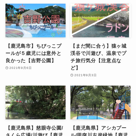
【鹿児島市】ちびっこプ
【まだ間に合う】猿ヶ城
ールが５歳児には意外と
渓谷で川遊び、温泉でプ
良かった【吉野公園】
チ旅行気分【注意点な
ど】
2021年9月6日
2021年9月3日
【鹿児島県】慈眼寺公園/
【鹿児島県】アシカプー
さくら広場/川遊び【鹿児
ル/甲突川左岸緑地【鹿児