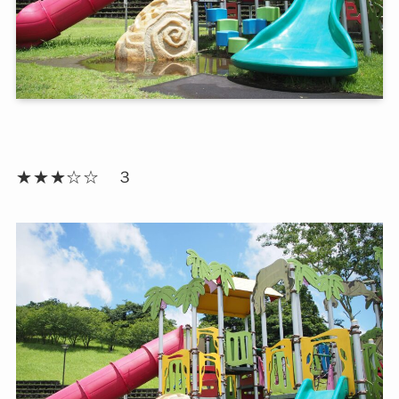
★★★☆☆ ３