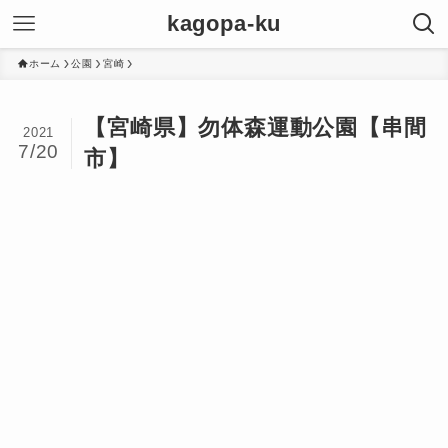
kagopa-ku
ホーム
公園
宮崎
【宮崎県】勿体森運動公園【串間
2021
7/20
市】