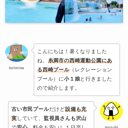
こんにちは！暑くなりました
ね。
糸満市の西崎運動公園にあ
torimina
る西崎プール
（レクレーション
プール）に
小１娘
と行きました
ので紹介します。
古い市民プール
だけど
設備も充
実
していて、
監視員さんも沢山
で
安心
。料金も安いし１日楽し
musubi