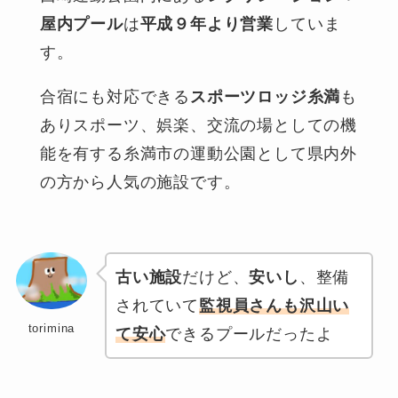
屋内プール
は
平成９年より営業
していま
す。
合宿にも対応できる
スポーツロッジ糸満
も
ありスポーツ、娯楽、交流の場としての機
能を有する糸満市の運動公園として県内外
の方から人気の施設です。
古い施設
だけど、
安いし
、整備
されていて
監視員さんも沢山い
torimina
て安心
できるプールだったよ