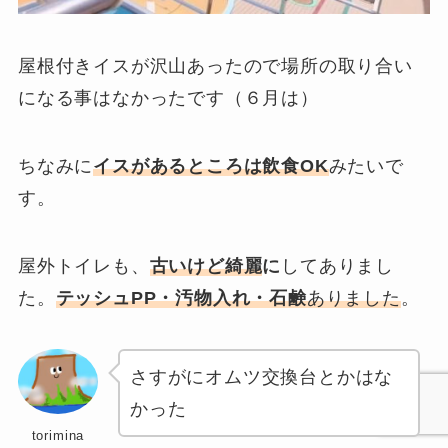
屋根付きイスが沢山あったので場所の取り合い
になる事はなかったです（６月は）
ちなみに
イスがあるところは飲食OK
みたいで
す。
屋外トイレも、
古いけど綺麗
に
してありまし
た。
テッシュPP・汚物入れ・石鹸
ありました
。
さすがにオムツ交換台とかはな
かった
torimina