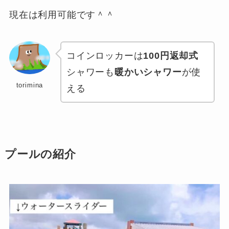
現在は利用可能です＾＾
コインロッカーは
100円返却式
シャワーも
暖かいシャワー
が使
torimina
える
プールの紹介