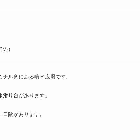
ての）
ミナル奥にある噴水広場です。
水滑り台
があります。
に日陰があります。