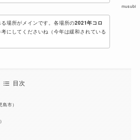
musubi
べる場所がメイン
です。各場所の
2021年コロ
参考にしてくださいね（今年は緩和されている
目次
児島市）
）