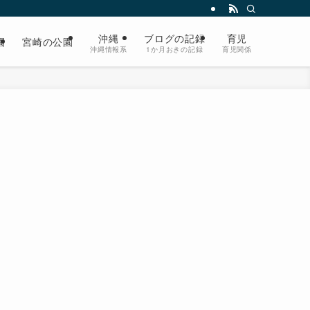
沖縄
ブログの記録
育児
園
宮崎の公園
沖縄情報系
1か月おきの記録
育児関係