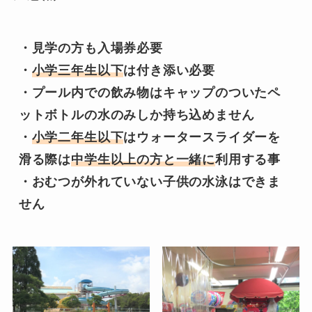
・見学の方も入場券必要

・
小学三年生以下
は付き添い必要

・プール内での飲み物はキャップのついたペ
ットボトルの水のみしか持ち込めません

・
小学二年生以下
はウォータースライダーを
滑る際は
中学生以上の方と一緒に
利用する事

・おむつが外れていない子供の水泳はできま
せん