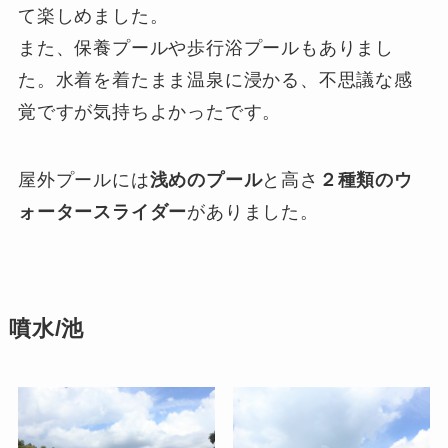
て楽しめました。
また、
保養プール
や
歩行浴プール
もありまし
た。水着を着たまま温泉に浸かる、不思議な感
覚ですが気持ちよかったです。
屋外プール
には
浅めのプール
と高さ
２種類のウ
ォータースライダー
がありました。
噴水/池