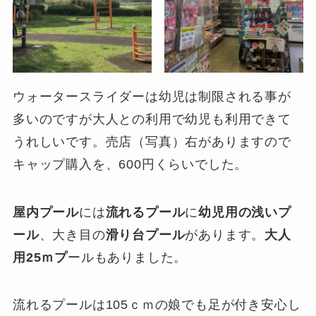
ウォータースライダーは幼児は制限される事が
多いのですが大人との利用で幼児も利用できて
うれしいです。売店（写真）右がありますので
キャップ購入を、600円くらいでした。
屋内プール
には
流れるプール
に
幼児用の浅いプ
ール
、大き目の
滑り台プール
があります。
大人
用25ｍプ
ールもありました。
流れるプールは105ｃｍの娘でも足が付き安心し