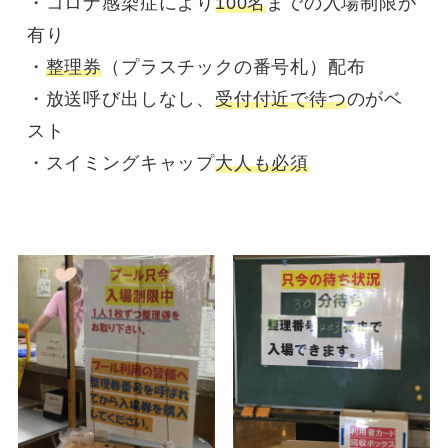
・コロナ感染症により
100名
までの入場制限が
有り

・
整理券
（プラスチックの番号札）配布

・放送呼び出しなし、
受付付近で待つ
のがベ
スト

・スイミングキャップ
大人も必須