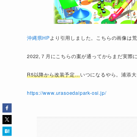
沖縄県HP
より引用しました。こちらの画像は
2022,７月にこちらの案が通ってからまだ実
R5以降から改装予定…
いつになるやら。浦添大
https://www.urasoedaipark-osi.jp/