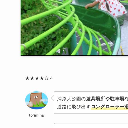
★★★★☆４
浦添大公園の
遊具場所や駐車場
道路に飛び出す
ロングローラー
torimina