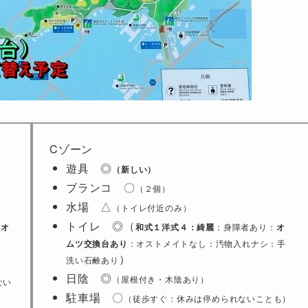
Cゾーン
遊具 ◎
（新しい）
ブランコ 〇
（２個）
水場 △
（トイレ付近のみ）
トイレ ◎（
：
オ
和式１洋式４：綺麗
：身障者あり：
オ
ムツ交換台あり
：オストメイトなし：汚物入れナシ：手
）
洗い石鹸あり
日陰 ◎
（屋根付き・木陰あり）
ない
駐車場 〇
（徒歩すぐ：休みは停められないことも）