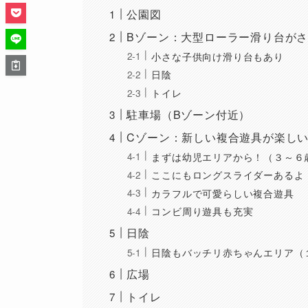
公園図
Bゾーン：大型ローラー滑り台が
小さな子供向け滑り台もあり
日陰
トイレ
駐車場（Bゾーン付近）
Cゾーン：新しい複合遊具が楽し
まずは幼児エリアから！（３～６
ここにもロングスライダーあるよ
カラフルで可愛らしい複合遊具
コンビ周り遊具も充実
日陰
日陰もバッチリ赤ちゃんエリア（
広場
トイレ