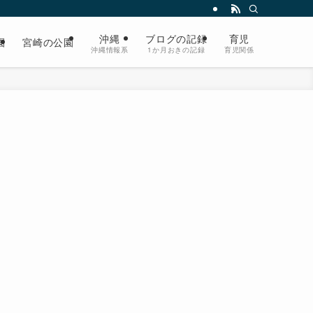
沖縄
ブログの記録
育児
園
宮崎の公園
沖縄情報系
1か月おきの記録
育児関係