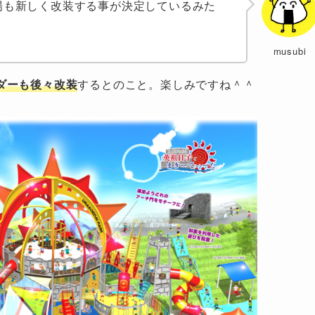
場も新しく改装
する事が決定
しているみた
musubi
ダーも後々改装
するとのこと。楽しみですね＾＾