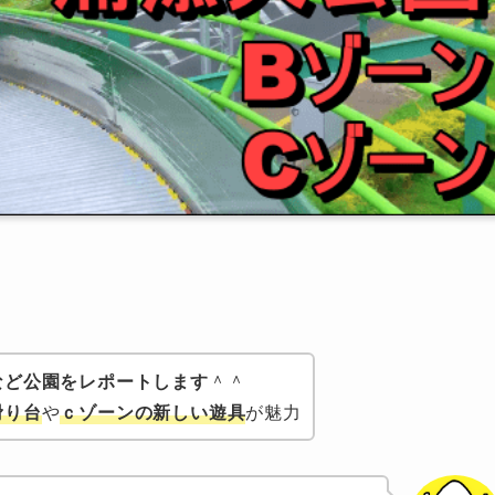
など公園をレポートします
＾＾
滑り台
や
ｃゾーンの新しい遊具
が魅力