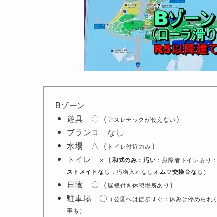
Bゾーン
遊具 〇（
）
アスレチックが使えない
ブランコ なし
水場 △（
）
トイレ付近のみ
トイレ ×（
和式のみ：汚い
：身障者トイレあり
ストメイトなし
：汚物入れなし
オムツ交換台なし
）
日陰 〇（
）
屋根付き休憩場所あり
駐車場 〇
（公園へは徒歩すぐ：休みは停められ
事も）