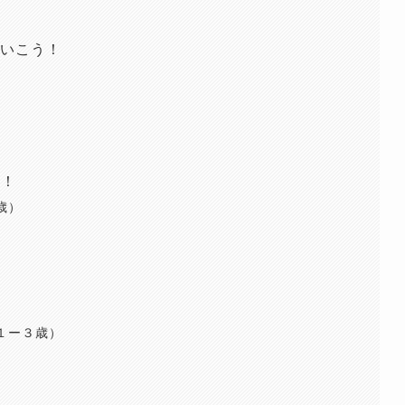
さいこう！
い！
歳）
１ー３歳）