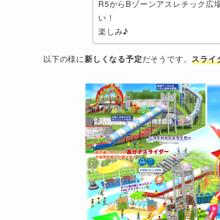
R5から
Bゾーンアスレチック広
い！
楽しみ♪
以下の様に
新しくなる予定
だそうです。
スライ