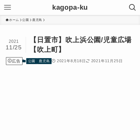
kagopa-ku
ホーム
公園
鹿児島
【日置市】吹上浜公園/児童広場
2021
11/25
【吹上町】
広告
2021年8月18日
2021年11月25日
公園
鹿児島