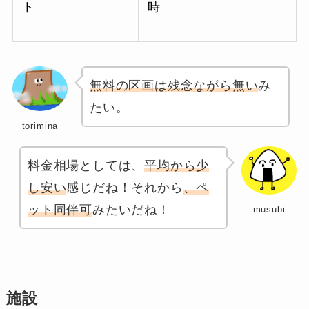
ト
時
無料の区画は残念ながら無い
み
たい。
torimina
料金相場としては、
平均から少
し安い
感じだね！それから
、ペ
ット同伴可
みたいだね！
musubi
施設