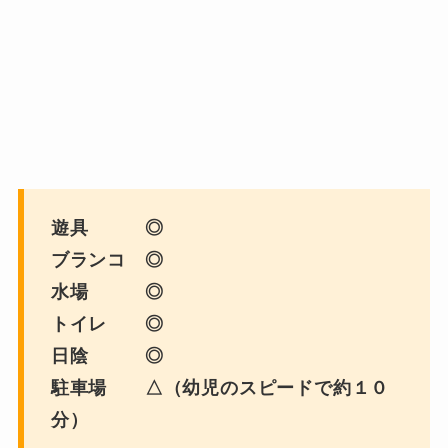
遊具 ◎
ブランコ ◎
水場 ◎
トイレ ◎
日陰 ◎
駐車場 △（幼児のスピードで約１０
分）