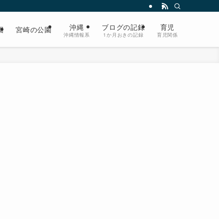
沖縄
ブログの記録
育児
園
宮崎の公園
沖縄情報系
1か月おきの記録
育児関係