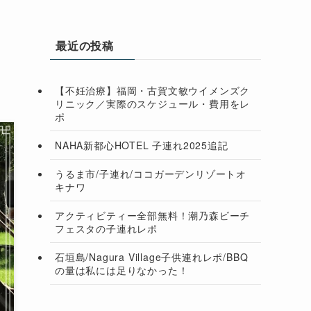
最近の投稿
【不妊治療】福岡・古賀文敏ウイメンズク
リニック／実際のスケジュール・費用をレ
ポ
NAHA新都心HOTEL 子連れ2025追記
うるま市/子連れ/ココガーデンリゾートオ
キナワ
アクティビティー全部無料！潮乃森ビーチ
フェスタの子連れレポ
石垣島/Nagura Village子供連れレポ/BBQ
の量は私には足りなかった！