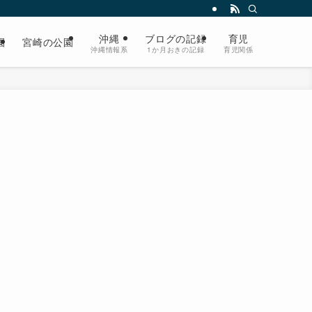
沖縄
ブログの記録
育児
園
宮崎の公園
沖縄情報系
1か月おきの記録
育児関係