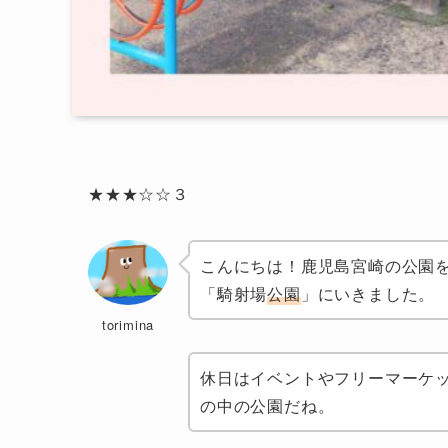
★★★☆☆３
こんにちは！鹿児島宮崎の公園を記
「騎射場
公園
」にいきました。
torimina
休日はイベントやフリーマーケ
の中の公園だね。