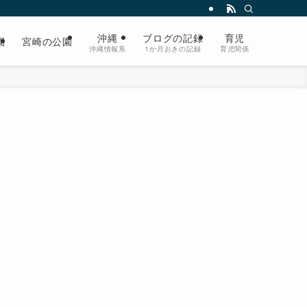
沖縄
ブログの記録
育児
園
宮崎の公園
沖縄情報系
1か月おきの記録
育児関係