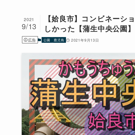
【姶良市】コンビネーシ
2021
9/13
しかった【蒲生中央公園】
広告
公園
鹿児島
2021年9月13日