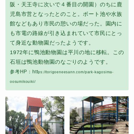
阪・天王寺に次いで４番目の開園）のちに鹿
児島市営となったとのこと。ボート池や水族
館などもあり市民の憩いの場だった。園内に
も市電の路線が引き込まれていて市民にとっ
て身近な動物園だったようです。
1972年に鴨池動物園は平川の地に移転。この
石垣は鴨池動物園のなごりのようです。
参考HP：htt
ps://torigoeneesann.com/park-kagosima-
oosumikouiki/