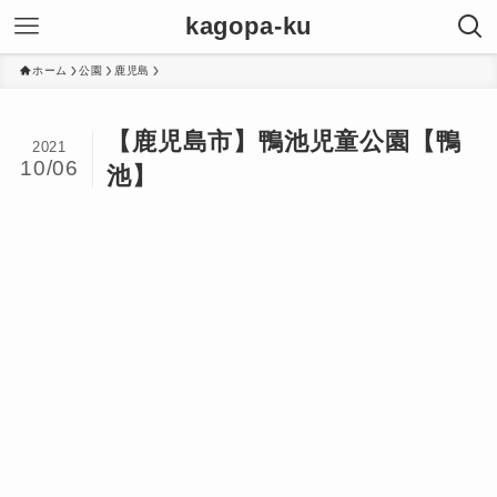
kagopa-ku
ホーム
公園
鹿児島
【鹿児島市】鴨池児童公園【鴨
2021
10/06
池】