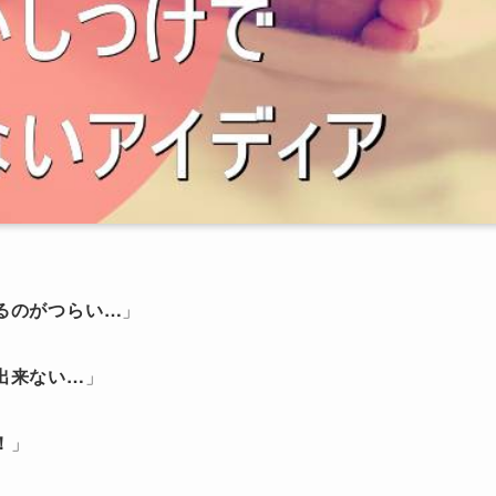
るのがつらい…
」
出来ない…
」
！
」