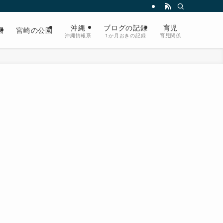
沖縄
ブログの記録
育児
園
宮崎の公園
沖縄情報系
1か月おきの記録
育児関係