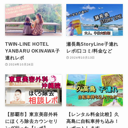
TWIN-LINE HOTEL
瀬長島StoryLine子連れ
YANBARU OKINAWA子
レポ/口コミ/料金など
連れレポ
2024年10月13日
2024年10月24日
【那覇市】東京美容外科
【レンタル料金比較】久
にほくろ除去カウンセリ
高島に自転車持ち込み！
ング行った【レポ】
レポートします